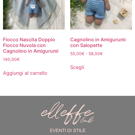
Fiocco Nascita Doppio
Cagnolino in Amigurumi
Fiocco Nuvola con
con Salopette
Cagnolino in Amigurumi
55,00
€
-
58,00
€
140,00
€
Scegli
Aggiungi al carrello