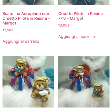
Scatolina Aeroplano con
Orsetto Pilota in Resina
Orsetto Pilota in Resina –
7×8 – Margot
Margot
13,00
€
12,50
€
Aggiungi al carrello
Aggiungi al carrello