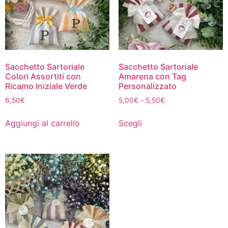
Sacchetto Sartoriale
Sacchetto Sartoriale
Colori Assortiti con
Amarena con Tag
Ricamo Iniziale Verde
Personalizzato
6,50
€
5,00
€
-
5,50
€
Aggiungi al carrello
Scegli