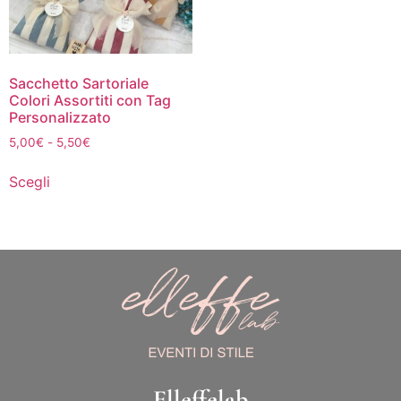
Sacchetto Sartoriale
Colori Assortiti con Tag
Personalizzato
5,00
€
-
5,50
€
Scegli
Elleffelab