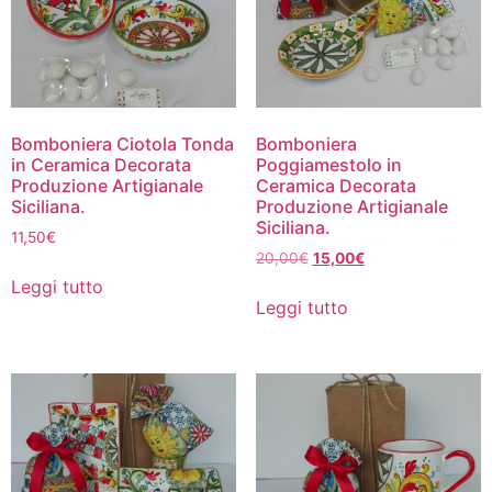
Bomboniera Ciotola Tonda
Bomboniera
in Ceramica Decorata
Poggiamestolo in
Produzione Artigianale
Ceramica Decorata
Siciliana.
Produzione Artigianale
Siciliana.
11,50
€
20,00
€
15,00
€
Leggi tutto
Leggi tutto