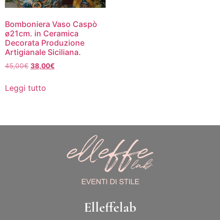
Bomboniera Vaso Caspò
ø21cm. in Ceramica
Decorata Produzione
Artigianale Siciliana.
45,00
€
38,00
€
Leggi tutto
Elleffelab