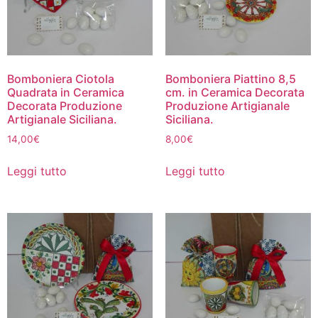
Bomboniera Ciotola
Bomboniera Piattino 8,5
Quadrata in Ceramica
cm. in Ceramica Decorata
Decorata Produzione
Produzione Artigianale
Artigianale Siciliana.
Siciliana.
14,00
€
8,00
€
Leggi tutto
Leggi tutto