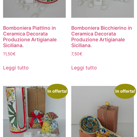
Bomboniera Piattino in
Bomboniera Bicchierino in
Ceramica Decorata
Ceramica Decorata
Produzione Artigianale
Produzione Artigianale
Siciliana.
Siciliana.
11,50
€
7,50
€
Leggi tutto
Leggi tutto
In offerta!
In offerta!