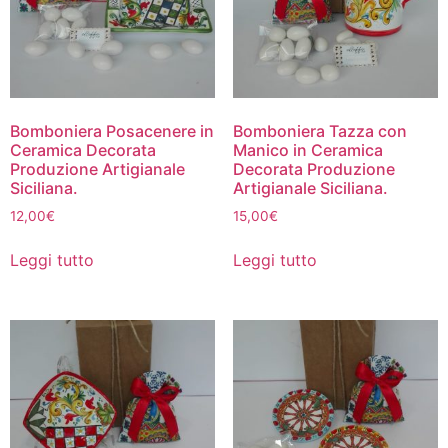
Bomboniera Posacenere in
Bomboniera Tazza con
Ceramica Decorata
Manico in Ceramica
Produzione Artigianale
Decorata Produzione
Siciliana.
Artigianale Siciliana.
12,00
€
15,00
€
Leggi tutto
Leggi tutto