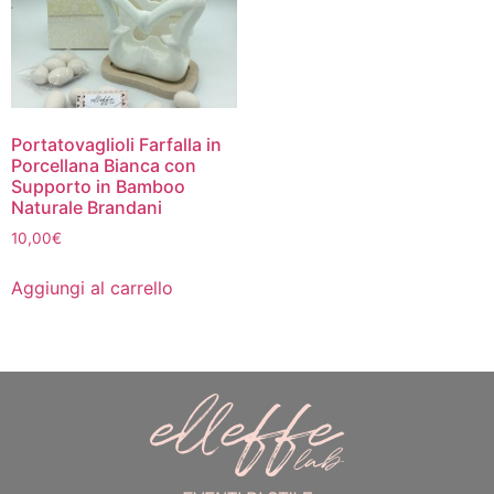
Portatovaglioli Farfalla in
Porcellana Bianca con
Supporto in Bamboo
Naturale Brandani
10,00
€
Aggiungi al carrello