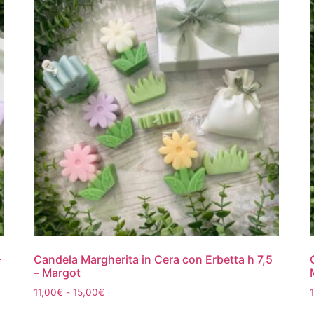
–
Candela Margherita in Cera con Erbetta h 7,5
– Margot
11,00
€
-
15,00
€