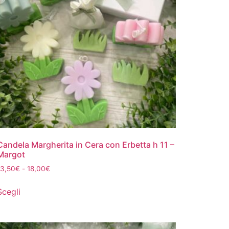
Candela Margherita in Cera con Erbetta h 11 –
Margot
13,50
€
-
18,00
€
Scegli