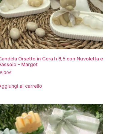
Candela Orsetto in Cera h 6,5 con Nuvoletta e
Vassoio – Margot
15,00
€
Aggiungi al carrello