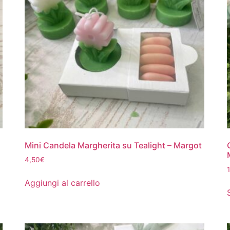
Mini Candela Margherita su Tealight – Margot
4,50
€
Aggiungi al carrello