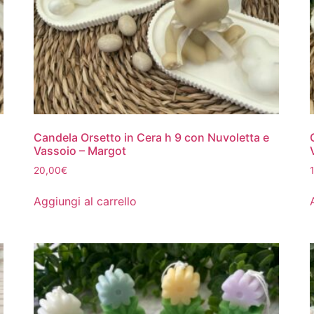
Candela Orsetto in Cera h 9 con Nuvoletta e
Vassoio – Margot
20,00
€
Aggiungi al carrello