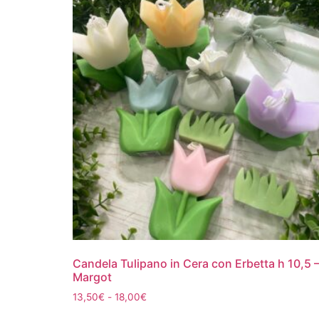
Candela Tulipano in Cera con Erbetta h 10,5 
Margot
13,50
€
-
18,00
€