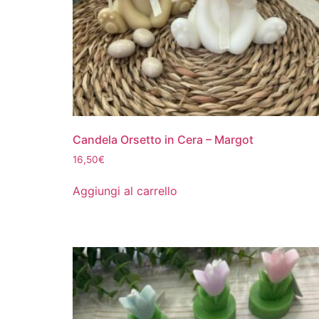
Candela Orsetto in Cera – Margot
16,50
€
Aggiungi al carrello