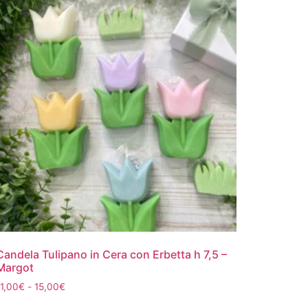
Candela Tulipano in Cera con Erbetta h 7,5 –
Margot
11,00
€
-
15,00
€