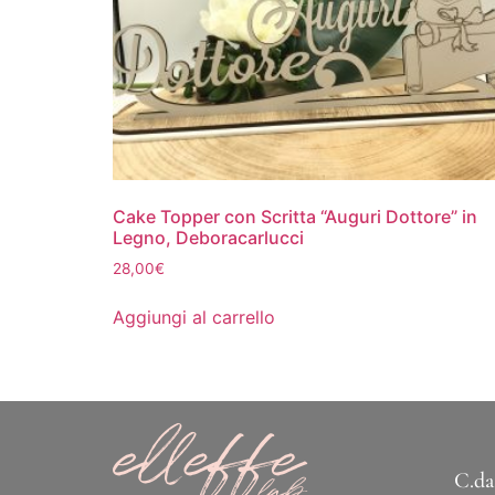
Cake Topper con Scritta “Auguri Dottore” in
Legno, Deboracarlucci
28,00
€
Aggiungi al carrello
C.da