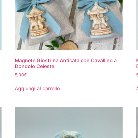
Magnete Giostrina Anticata con Cavallino a
Dondolo Celeste.
5,00
€
Aggiungi al carrello