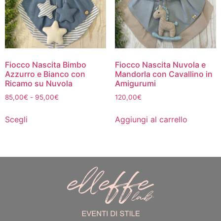
Fiocco Nascita Bimbo
Fiocco Nascita Nuvola e
Azzurro e Bianco con
Mandorla con Cavallino in
Ricamo su Nuvola
Amigurumi
85,00
€
-
95,00
€
120,00
€
Scegli
Aggiungi al carrello