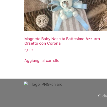
Magnete Baby Nascita Battesimo Azzurro
Orsetto con Corona
5,00
€
Aggiungi al carrello
C.da