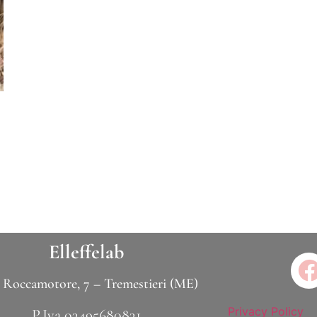
Elleffelab
 Roccamotore, 7 – Tremestieri (ME)
Privacy Policy
P.Iva 03495680831