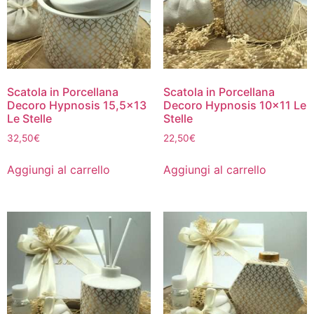
Scatola in Porcellana
Scatola in Porcellana
Decoro Hypnosis 15,5×13
Decoro Hypnosis 10×11 Le
Le Stelle
Stelle
32,50
€
22,50
€
Aggiungi al carrello
Aggiungi al carrello