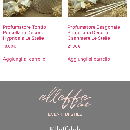
Profumatore Tondo
Profumatore Esagonale
Porcellana Decoro
Porcellana Decoro
Hypnosis Le Stelle
Cashmere Le Stelle
18,00
€
21,00
€
Aggiungi al carrello
Aggiungi al carrello
Elleffelab