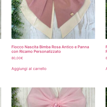
Fiocco Nascita Bimba Rosa Antico e Panna
con Ricamo Personalizzato
80,00
€
Aggiungi al carrello