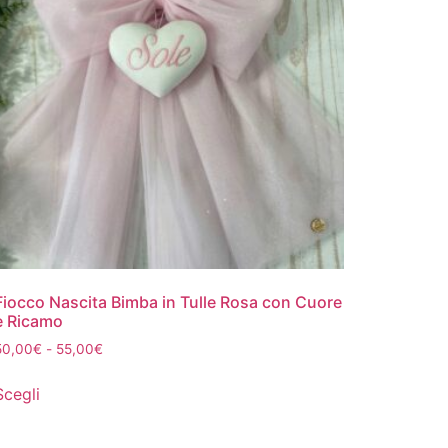
Fiocco Nascita Bimba in Tulle Rosa con Cuore
e Ricamo
50,00
€
-
55,00
€
Scegli