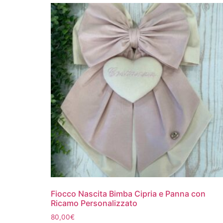
Fiocco Nascita Bimba Cipria e Panna con
Ricamo Personalizzato
80,00
€