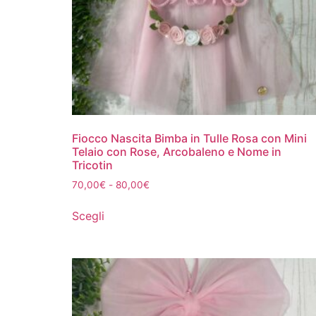
Fiocco Nascita Bimba in Tulle Rosa con Mini
Telaio con Rose, Arcobaleno e Nome in
Tricotin
70,00
€
-
80,00
€
Scegli