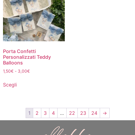
Porta Confetti
Personalizzati Teddy
Balloons
1,50
€
-
3,00
€
Scegli
1
2
3
4
…
22
23
24
→