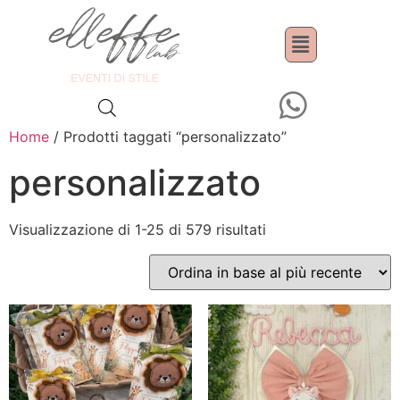
Home
/ Prodotti taggati “personalizzato”
personalizzato
Visualizzazione di 1-25 di 579 risultati