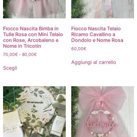
Fiocco Nascita Bimba in
Fiocco Nascita Telaio
Tulle Rosa con Mini Telaio
Ricamo Cavallino a
con Rose, Arcobaleno e
Dondolo e Nome Rosa
Nome in Tricotin
60,00
€
70,00
€
-
80,00
€
Aggiungi al carrello
Scegli