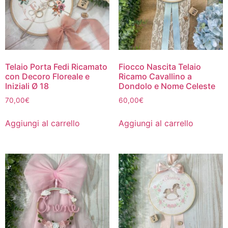
Telaio Porta Fedi Ricamato
Fiocco Nascita Telaio
con Decoro Floreale e
Ricamo Cavallino a
Iniziali Ø 18
Dondolo e Nome Celeste
70,00
€
60,00
€
Aggiungi al carrello
Aggiungi al carrello