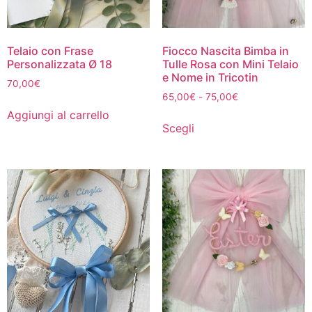
Telaio con Frase
Fiocco Nascita Bimba in
Personalizzata Ø 18
Tulle Rosa con Mini Telaio
e Nome in Tricotin
70,00
€
65,00
€
-
75,00
€
Aggiungi al carrello
Scegli