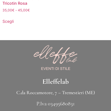
Tricotin Rosa
35,00
€
-
45,00
€
Scegli
Elleffelab
C.da Roccamotore, 7 – Tremestieri (ME)
P.Iva 03495680831