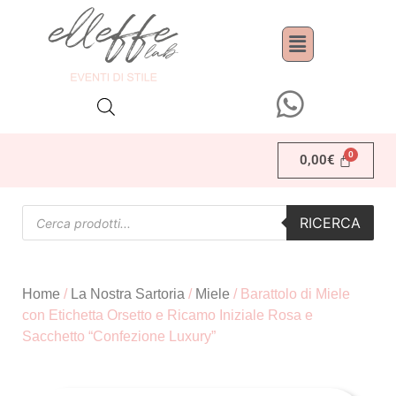
0,00
€
RICERCA
Home
/
La Nostra Sartoria
/
Miele
/ Barattolo di Miele
con Etichetta Orsetto e Ricamo Iniziale Rosa e
Sacchetto “Confezione Luxury”