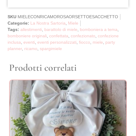
SKU
MIELECONRICAMOROSAORSETTOESACCHETTO
Categorie:
La Nostra Sartoria
,
Miele
Tags:
allestimenti
,
barattolo di miele
,
bomboniera a tema
,
bomboniere originali
,
confettata
,
confezionato
,
confezione
inclusa
,
eventi
,
eventi personalizzati
,
fiocco
,
miele
,
party
planner
,
ricamo
,
spargimiele
Prodotti correlati