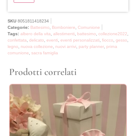
SKU
8051811418234
Categorie:
Battesimo
,
Bomboniere
,
Comunione
Tags:
albero della vita
,
allestimenti
,
battesimo
,
collezione2022
,
confettata
,
delicato
,
eventi
,
eventi personalizzati
,
fiocco
,
gesso
,
legno
,
nuova collezione
,
nuovi arrivi
,
party planner
,
prima
comunione
,
sacra famiglia
Prodotti correlati