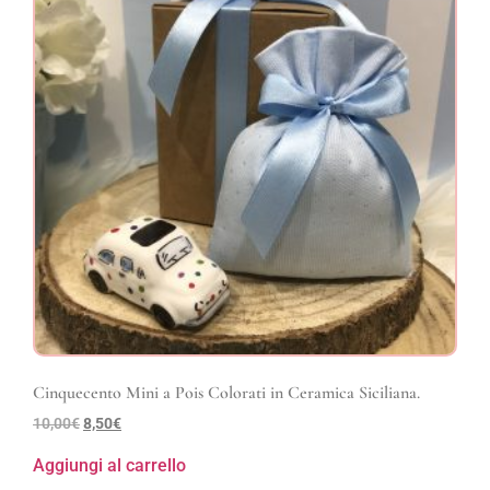
Cinquecento Mini a Pois Colorati in Ceramica Siciliana.
10,00
€
8,50
€
Aggiungi al carrello