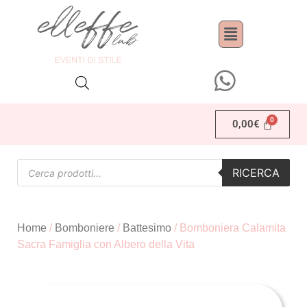
0,00
€
RICERCA
Home
/
Bomboniere
/
Battesimo
/ Bomboniera Calamita
Sacra Famiglia con Albero della Vita