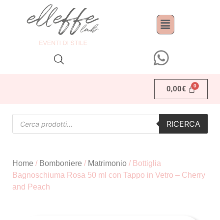
0,00
€
RICERCA
Home
/
Bomboniere
/
Matrimonio
/ Bottiglia
Bagnoschiuma Rosa 50 ml con Tappo in Vetro – Cherry
and Peach