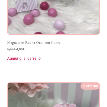
Magnete in Resina Orso con Cuore.
5,50
€
4,00
€
Aggiungi al carrello
In offerta!