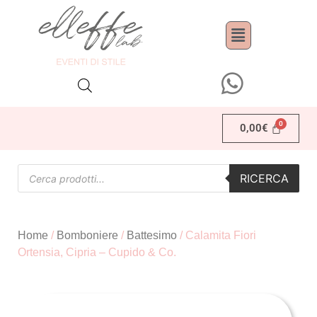
0,00
€
RICERCA
Home
/
Bomboniere
/
Battesimo
/ Calamita Fiori
Ortensia, Cipria – Cupido & Co.