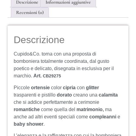
Descrizione
Informazioni aggiuntive
Recensioni (0)
Descrizione
Cupido&Co. torna con una proposta di
bomboniera totalmente coordinata, dal gusto
poetico e delicato, disegnata in esclusiva per il
marchio.
Art.
CB29275
Piccole
ortensie
color
cipria
con
glitter
trasparenti e pistillo
dorato
creano una
calamita
che si addice perfettamente a cerimonie
romantiche
come quella del
matrimonio,
ma
anche ad altri eventi speciali come
compleanni
e
baby shower
.
L’eleganza e la raffinatezza con cui la bomboniera