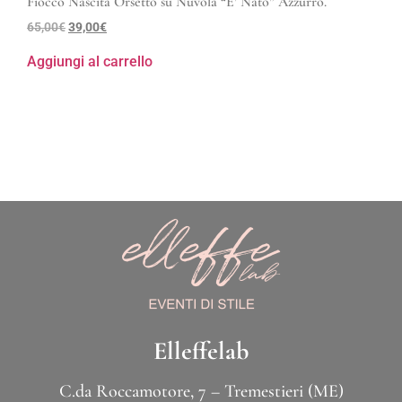
Fiocco Nascita Orsetto su Nuvola “E’ Nato” Azzurro.
65,00
€
39,00
€
Aggiungi al carrello
Elleffelab
C.da Roccamotore, 7 – Tremestieri (ME)