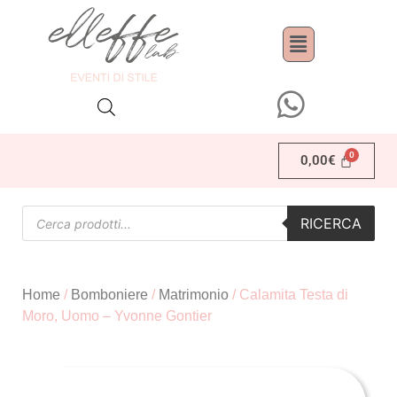
0,00
€
RICERCA
Home
/
Bomboniere
/
Matrimonio
/ Calamita Testa di
Moro, Uomo – Yvonne Gontier