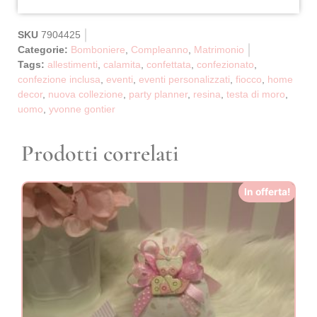
SKU
7904425
Categorie:
Bomboniere
,
Compleanno
,
Matrimonio
Tags:
allestimenti
,
calamita
,
confettata
,
confezionato
,
confezione inclusa
,
eventi
,
eventi personalizzati
,
fiocco
,
home
decor
,
nuova collezione
,
party planner
,
resina
,
testa di moro
,
uomo
,
yvonne gontier
Prodotti correlati
In offerta!