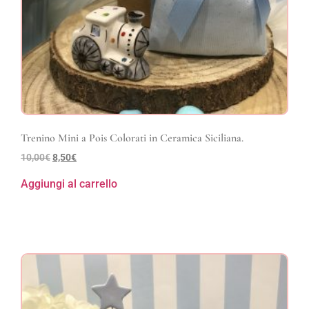
Trenino Mini a Pois Colorati in Ceramica Siciliana.
10,00
€
8,50
€
Aggiungi al carrello