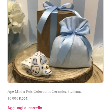
Ape Mini a Pois Colorati in Ceramica Siciliana.
10,00
€
8,50
€
Aggiungi al carrello