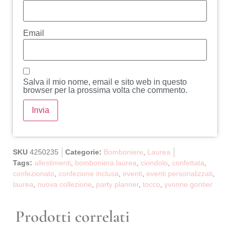
Email
Salva il mio nome, email e sito web in questo
browser per la prossima volta che commento.
SKU
4250235
Categorie:
Bomboniere
,
Laurea
Tags:
allestimenti
,
bomboniera laurea
,
ciondolo
,
confettata
,
confezionato
,
confezione inclusa
,
eventi
,
eventi personalizzati
,
laurea
,
nuova collezione
,
party planner
,
tocco
,
yvonne gontier
Prodotti correlati