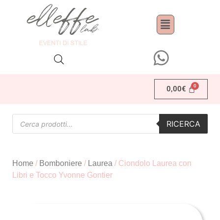
0,00
€
RICERCA
Home
/
Bomboniere
/
Laurea
/ Ciondolo Laurea con
Libri e Tocco Yvonne Gontier