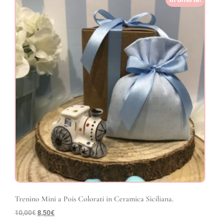
Trenino Mini a Pois Colorati in Ceramica Siciliana.
10,00
€
8,50
€