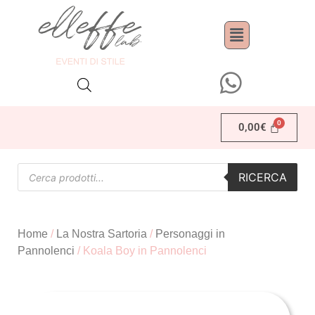
0,00
€
RICERCA
Home
/
La Nostra Sartoria
/
Personaggi in
Pannolenci
/ Koala Boy in Pannolenci