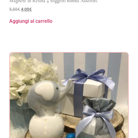
Magnete in Resina 4 Soggetti Bimba Assortiti.
5,50
€
4,00
€
Aggiungi al carrello