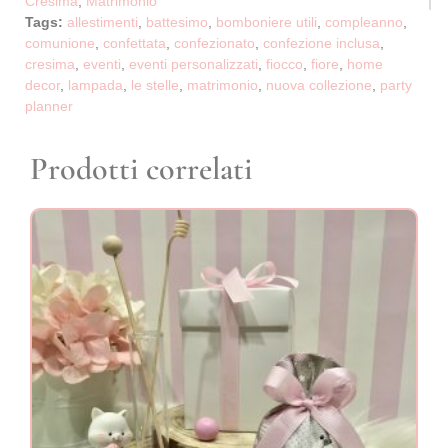
Cresima
,
Matrimonio
Tags:
allestimenti
,
battesimo
,
bomboniere utili
,
compleanno
,
comunione
,
confettata
,
confezionato
,
confezione inclusa
,
cresima
,
eventi
,
eventi personalizzati
,
fiocco
,
fiore
,
home
decor
,
lampada
,
le stelle
,
matrimonio
,
nuova collezione
,
party
planner
Prodotti correlati