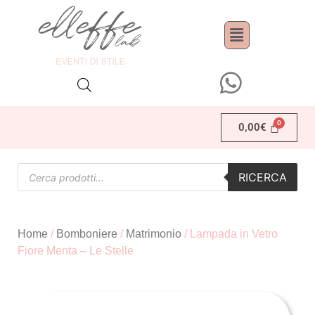
0,00
€
RICERCA
Home
/
Bomboniere
/
Matrimonio
/ Lampada in Vetro
Fiore Menta – Le Stelle