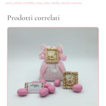
pois
,
porta confetti
,
rosa
,
star
,
stella
,
tavolo nascita
Prodotti correlati