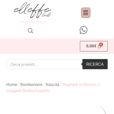
0,00
€
RICERCA
Home
/
Bomboniere
/
Nascita
/ Magnete in Resina 2
Soggetti Bimba Assortiti.