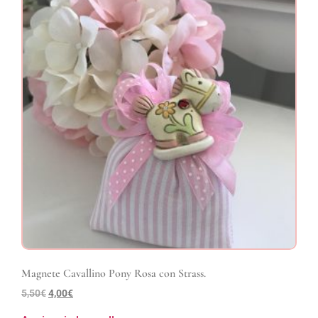
Magnete Cavallino Pony Rosa con Strass.
5,50
€
4,00
€