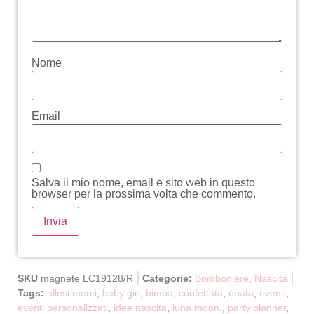
Nome
Email
Salva il mio nome, email e sito web in questo
browser per la prossima volta che commento.
SKU
magnete LC19128/R
Categorie:
Bomboniere
,
Nascita
Tags:
allestimenti
,
baby girl
,
bimba
,
confettata
,
ènata
,
eventi
,
eventi personalizzati
,
idee nascita
,
luna moon.
,
party planner
,