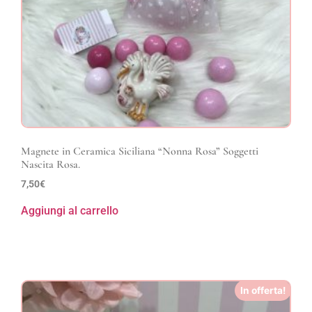
Magnete in Ceramica Siciliana “Nonna Rosa” Soggetti
Nascita Rosa.
7,50
€
Aggiungi al carrello
In offerta!