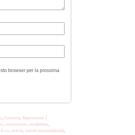
esto browser per la prossima
e
,
Cresima
,
Matrimonio
no
,
comunione
,
confettata
,
 & co
,
eventi
,
eventi personalizzati
,