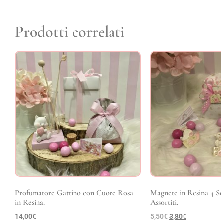
Prodotti correlati
Profumatore Gattino con Cuore Rosa
Magnete in Resina 4 S
in Resina.
Assortiti.
14,00
€
5,50
€
3,80
€