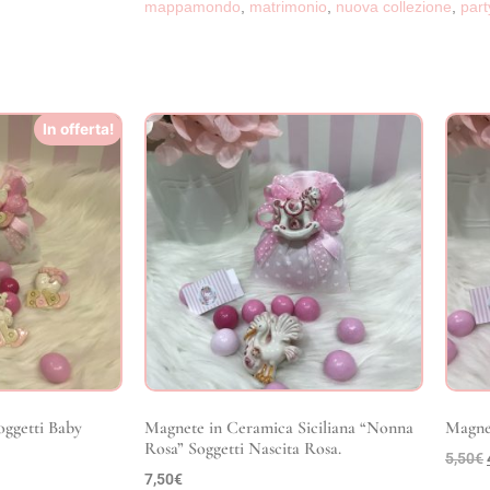
mappamondo
,
matrimonio
,
nuova collezione
,
part
In offerta!
oggetti Baby
Magnete in Ceramica Siciliana “Nonna
Magne
Rosa” Soggetti Nascita Rosa.
5,50
€
7,50
€