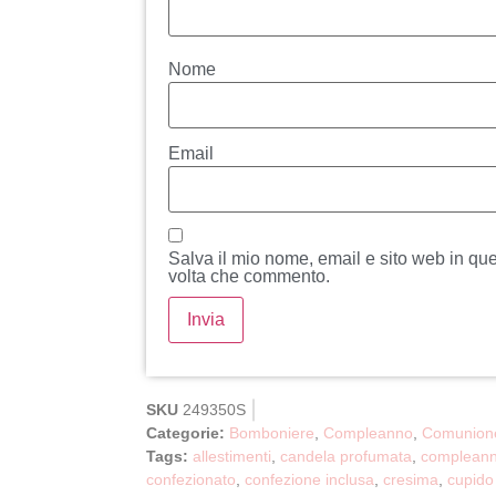
Nome
Email
Salva il mio nome, email e sito web in qu
volta che commento.
SKU
249350S
Categorie:
Bomboniere
,
Compleanno
,
Comunion
Tags:
allestimenti
,
candela profumata
,
complean
confezionato
,
confezione inclusa
,
cresima
,
cupido