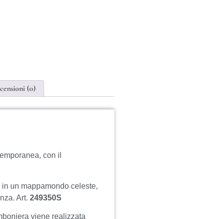
censioni (0)
temporanea, con il
a in un mappamondo celeste,
nza. Art.
249350S
mboniera viene realizzata