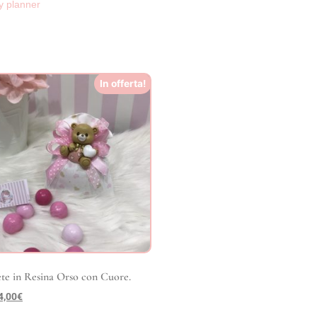
y planner
In offerta!
te in Resina Orso con Cuore.
4,00
€