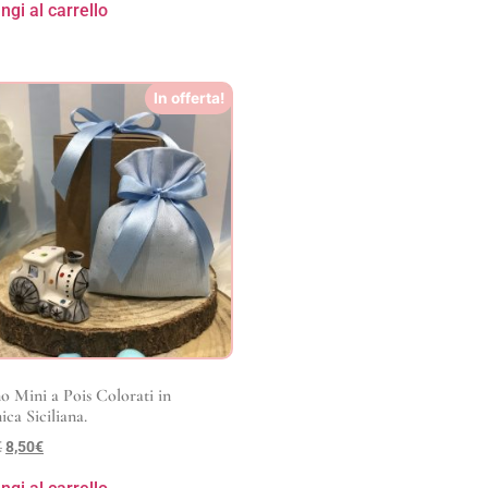
ngi al carrello
In offerta!
o Mini a Pois Colorati in
ca Siciliana.
€
8,50
€