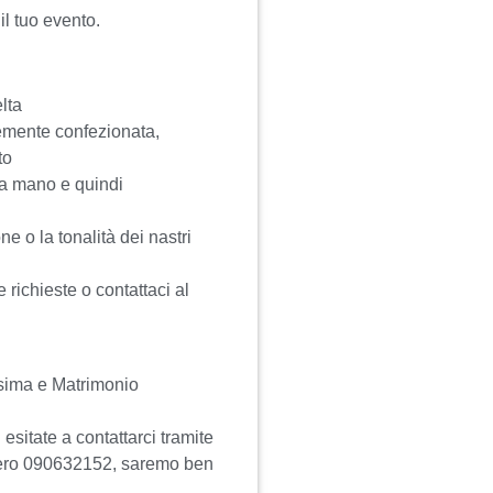
il tuo evento.
lta
emente confezionata,
to
 a mano e quindi
e o la tonalità dei nastri
e richieste o contattaci al
sima e Matrimonio
esitate a contattarci tramite
ero 090632152, saremo ben