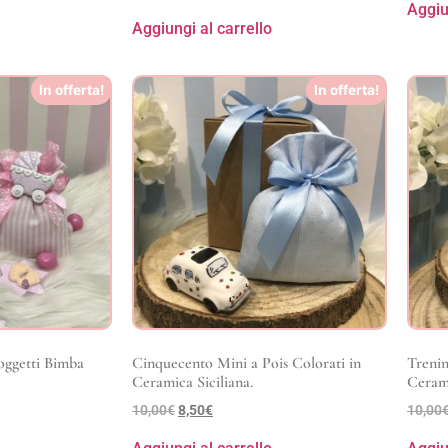
Aggiu
Aggiungi al carrello
In offerta!
In offerta!
oggetti Bimba
Cinquecento Mini a Pois Colorati in
Trenin
Ceramica Siciliana.
Cerami
10,00
€
8,50
€
10,00