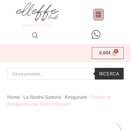
0,00
€
RICERCA
Home
/
La Nostra Sartoria
/
Amigurumi
/ Orsetto in
Amigurumi con Fiocco Azzurro