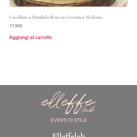
Cavallino a Dondolo Rosa in Ceramica Siciliana.
17,50
€
Aggiungi al carrello
Elleffelab