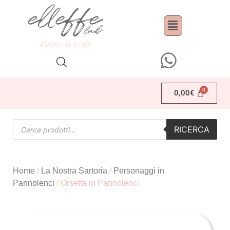
0,00
€
RICERCA
Home
/
La Nostra Sartoria
/
Personaggi in
Pannolenci
/ Orsetta in Pannolenci