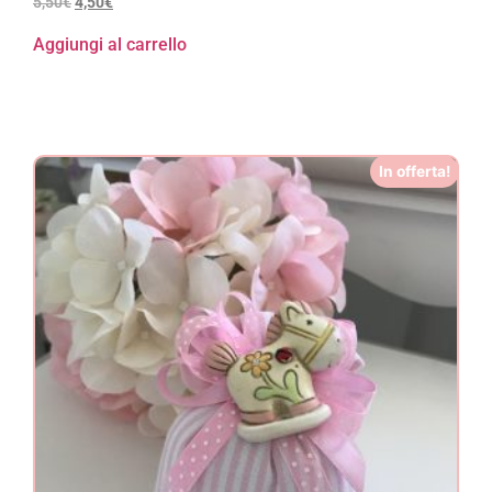
5,50
€
4,50
€
Aggiungi al carrello
In offerta!