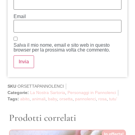
Email
Salva il mio nome, email e sito web in questo
browser per la prossima volta che commento.
SKU
ORSETTAPANNOLENCI
Categorie:
La Nostra Sartoria
,
Personaggi in Pannolenci
Tags:
abito
,
animali
,
baby
,
orsetta
,
pannolenci
,
rosa
,
tutu'
Prodotti correlati
In offerta!