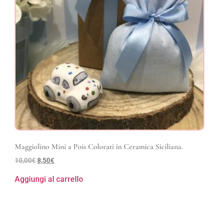
Maggiolino Mini a Pois Colorati in Ceramica Siciliana.
10,00
€
8,50
€
Aggiungi al carrello