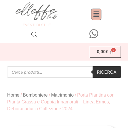
0,00
€
RICERCA
Home
/
Bomboniere
/
Matrimonio
/ Porta Piantina con
Pianta Grassa e Coppia Innamorati – Linea Ermes,
Deboracarlucci Collezione 2024