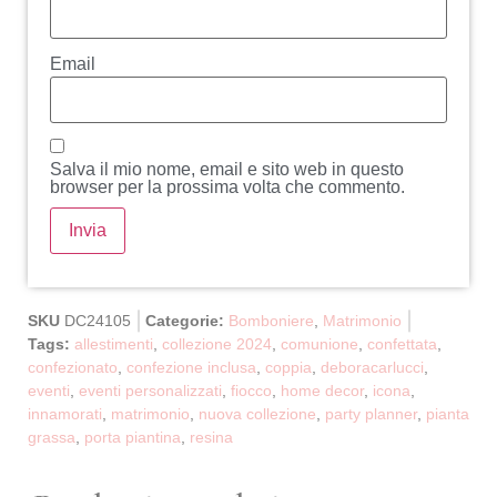
Email
Salva il mio nome, email e sito web in questo
browser per la prossima volta che commento.
SKU
DC24105
Categorie:
Bomboniere
,
Matrimonio
Tags:
allestimenti
,
collezione 2024
,
comunione
,
confettata
,
confezionato
,
confezione inclusa
,
coppia
,
deboracarlucci
,
eventi
,
eventi personalizzati
,
fiocco
,
home decor
,
icona
,
innamorati
,
matrimonio
,
nuova collezione
,
party planner
,
pianta
grassa
,
porta piantina
,
resina