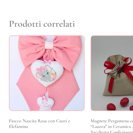
Prodotti correlati
Fiocco Nascita Rosa con Cuori e
Magnete Pergamena co
Elefantino
“Laurea” in Ceramica 
Sacchetto Confezionat