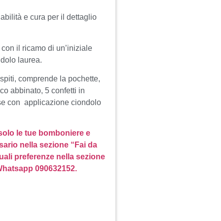
bilità e cura per il dettaglio
on il ricamo di un’iniziale
ndolo laurea.
spiti, comprende la pochette,
co abbinato, 5 confetti in
a se con applicazione ciondolo
 solo le tue bomboniere e
sario nella sezione “Fai da
uali preferenze nella sezione
 Whatsapp 090632152.