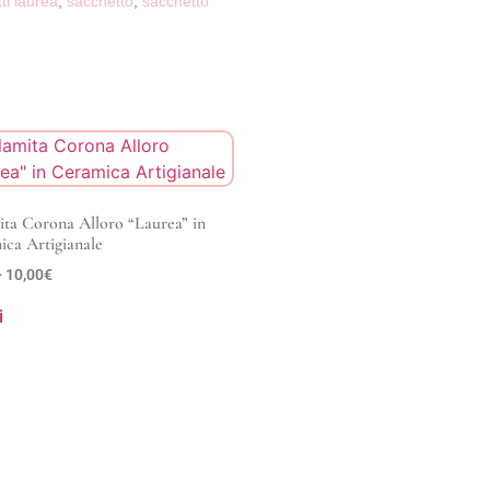
ti laurea
,
sacchetto
,
sacchetto
ta Corona Alloro “Laurea” in
ca Artigianale
-
10,00
€
i