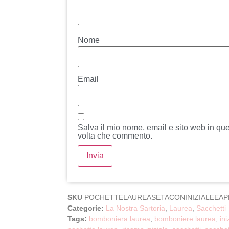
Nome
Email
Salva il mio nome, email e sito web in qu
volta che commento.
SKU
POCHETTELAUREASETACONINIZIALEEAP
Categorie:
La Nostra Sartoria
,
Laurea
,
Sacchetti
Tags:
bomboniera laurea
,
bomboniere laurea
,
ini