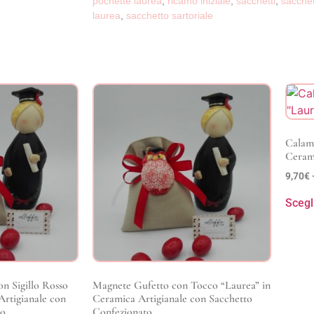
pochette laurea
,
ricamo iniziale
,
sacchetti
,
sacchet
laurea
,
sacchetto sartoriale
Calami
Cerami
9,70
€
Scegl
n Sigillo Rosso
Magnete Gufetto con Tocco “Laurea” in
Artigianale con
Ceramica Artigianale con Sacchetto
o.
Confezionato.