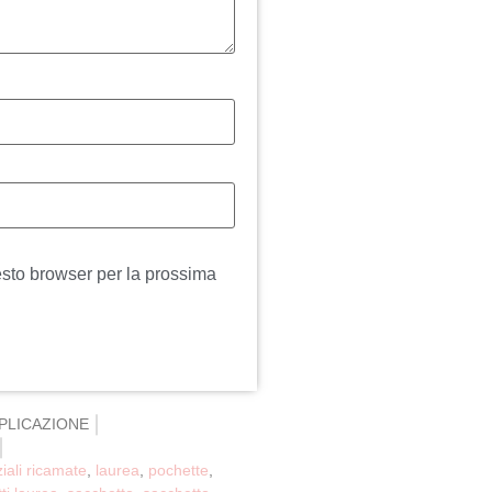
esto browser per la prossima
PLICAZIONE
ziali ricamate
,
laurea
,
pochette
,