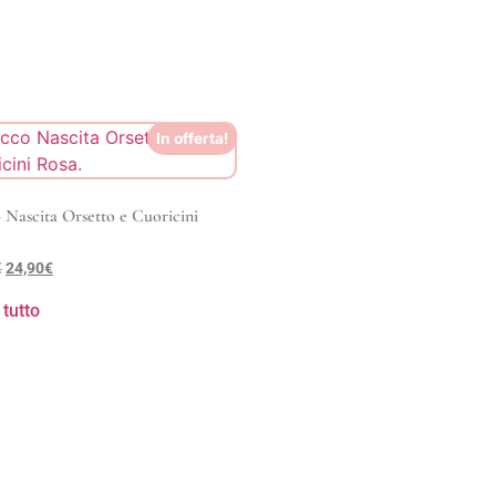
In offerta!
 Nascita Orsetto e Cuoricini
€
24,90
€
 tutto