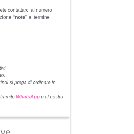
tete contattarci al numero
ezione
“note”
al termine
ivi
to.
uindi si prega di ordinare in
 tramite
WhatsApp
o al nostro
ive