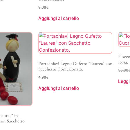
9,00
€
Aggiungi al carrello
Fiocco
Rosa.
Portachiavi Legno Gufetto “Laurea” con
Sacchetto Confezionato.
55,00
4,90
€
Leggi
Aggiungi al carrello
aurea” in
con Sacchetto