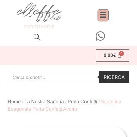
0,00
€
RICERCA
Home
/
La Nostra Sartoria
/
Porta Confetti
/ Scatolina
Esagonale Porta Confetti Avorio