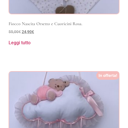
Fiocco Nascita Orsetto e Cuoricini Rosa.
55,00
€
24,90
€
Leggi tutto
In offerta!