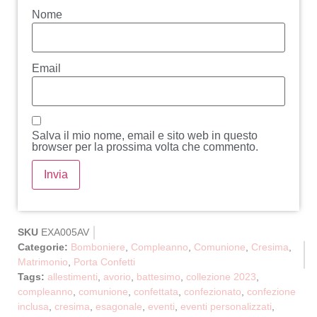
Nome
Email
Salva il mio nome, email e sito web in questo
browser per la prossima volta che commento.
SKU
EXA005AV
Categorie:
Bomboniere
,
Compleanno
,
Comunione
,
Cresima
,
Matrimonio
,
Porta Confetti
Tags:
allestimenti
,
avorio
,
battesimo
,
collezione 2023
,
compleanno
,
comunione
,
confettata
,
confezionato
,
confezione
inclusa
,
cresima
,
esagonale
,
eventi
,
eventi personalizzati
,