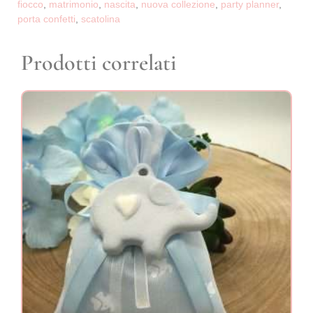
fiocco
,
matrimonio
,
nascita
,
nuova collezione
,
party planner
,
porta confetti
,
scatolina
Prodotti correlati