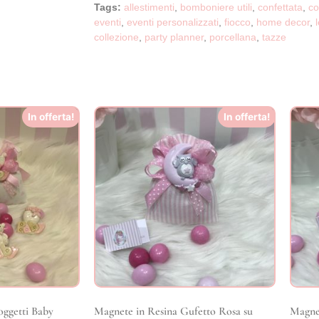
Tags:
allestimenti
,
bomboniere utili
,
confettata
,
co
eventi
,
eventi personalizzati
,
fiocco
,
home decor
,
collezione
,
party planner
,
porcellana
,
tazze
In offerta!
In offerta!
oggetti Baby
Magnete in Resina Gufetto Rosa su
Magne