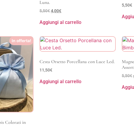
Luna.
5,50
€
5,50
€
4,00
€
Aggiu
Aggiungi al carrello
In offerta!
Cesta Orsetto Porcellana con Luce Led.
Magnet
Assorti
11,50
€
5,50
€
Aggiungi al carrello
Aggiu
is Colorati in