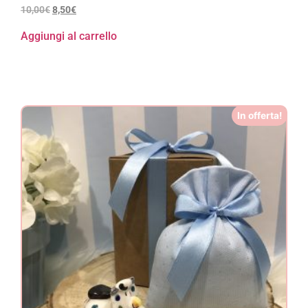
10,00
€
8,50
€
Aggiungi al carrello
In offerta!