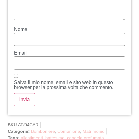
Nome
Email
Salva il mio nome, email e sito web in questo
browser per la prossima volta che commento.
SKU
AT/04CAR
Categorie:
Bomboniere
,
Comunione
,
Matrimonio
Tags:
allestimenti
,
battesimo
,
candela profumata
,