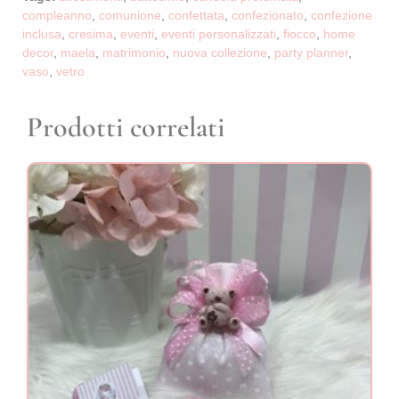
compleanno
,
comunione
,
confettata
,
confezionato
,
confezione
inclusa
,
cresima
,
eventi
,
eventi personalizzati
,
fiocco
,
home
decor
,
maela
,
matrimonio
,
nuova collezione
,
party planner
,
vaso
,
vetro
Prodotti correlati