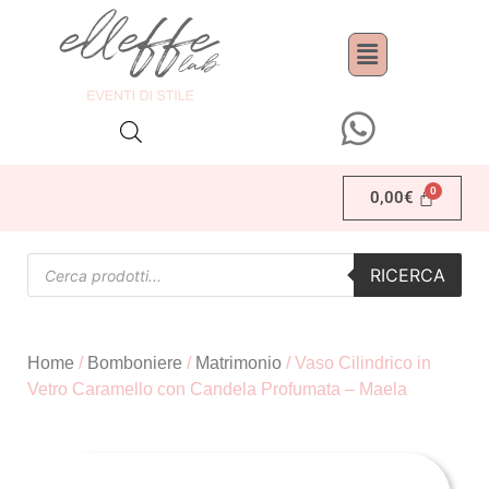
0,00
€
RICERCA
Home
/
Bomboniere
/
Matrimonio
/ Vaso Cilindrico in
Vetro Caramello con Candela Profumata – Maela