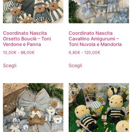
Coordinato Nascita
Coordinato Nascita
Orsetto Bouclè – Toni
Cavallino Amigurumi –
Verdone e Panna
Toni Nuvola e Mandorla
10,00
€
-
88,00
€
6,80
€
-
120,00
€
Scegli
Scegli