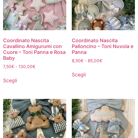
Coordinato Nascita
Coordinato Nascita
Cavallino Amigurumi con
Palloncino – Toni Nuvola e
Cuore – Toni Panna e Rosa
Panna
Baby
8,50
€
-
85,00
€
7,50
€
-
130,00
€
Scegli
Scegli