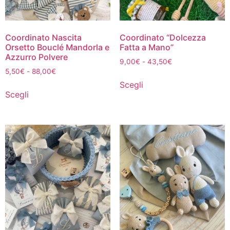
Coordinato Nascita
Coordinato “Dolcezza
Orsetto Bouclé Mandorla e
Fatta a Mano”
Azzurro Polvere
9,00
€
-
43,50
€
5,50
€
-
88,00
€
Scegli
Scegli