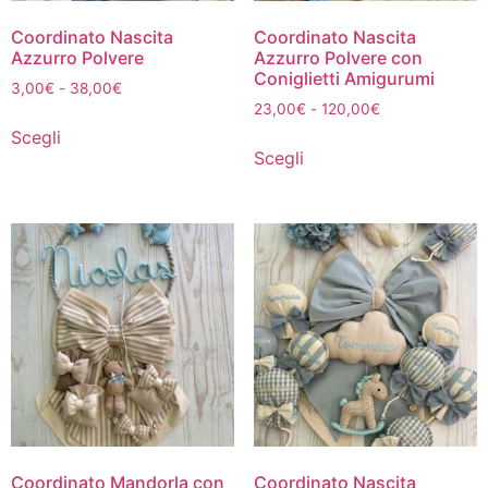
Coordinato Nascita
Coordinato Nascita
Azzurro Polvere
Azzurro Polvere con
Coniglietti Amigurumi
3,00
€
-
38,00
€
23,00
€
-
120,00
€
Scegli
Scegli
Coordinato Mandorla con
Coordinato Nascita