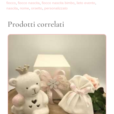
fiocco
,
fiocco nascita
,
fiocco nascita bimbo
,
lieto evento
,
nascita
,
nome
,
orsetto
,
personalizzato
Prodotti correlati