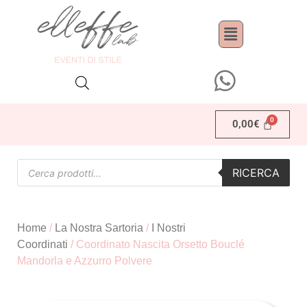
0,00
€
RICERCA
Home
/
La Nostra Sartoria
/
I Nostri
Coordinati
/ Coordinato Nascita Orsetto Bouclé
Mandorla e Azzurro Polvere