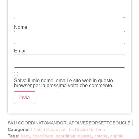
Nome
Email
Salva il mio nome, email e sito web in questo
browser per la prossima volta che commento.
SKU
COORDINATOMANDORLAPOLVEREORSETTOBOUCLE
Categorie:
I Nostri Coordinati
,
La Nostra Sartoria
Tags:
baby
,
coordinato
,
coordinato nascita
,
cotone
,
doppio