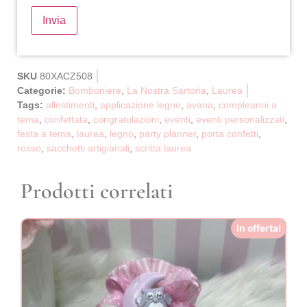
SKU
80XACZ508
Categorie:
Bomboniere
,
La Nostra Sartoria
,
Laurea
Tags:
allestimenti
,
applicazione legno
,
avana
,
compleanni a
tema
,
confettata
,
congratulazioni
,
eventi
,
eventi personalizzati
,
festa a tema
,
laurea
,
legno
,
party planner
,
porta confetti
,
rosso
,
sacchetti artigianali
,
scritta laurea
Prodotti correlati
In offerta!