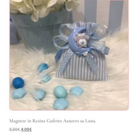
Magnete in Resina Gufetto Azzurro su Luna.
5,50
€
4,00
€