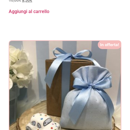
10,00
€
8,50
€
Aggiungi al carrello
In offerta!