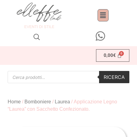
0,00
€
RICERCA
Home
/
Bomboniere
/
Laurea
/ Applicazione Legno
“Laurea” con Sacchetto Confezionato.