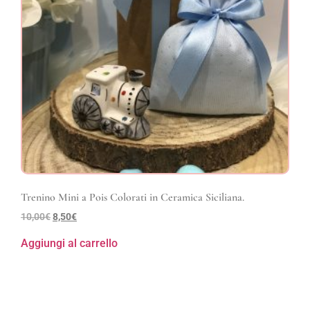
Trenino Mini a Pois Colorati in Ceramica Siciliana.
10,00
€
8,50
€
Aggiungi al carrello