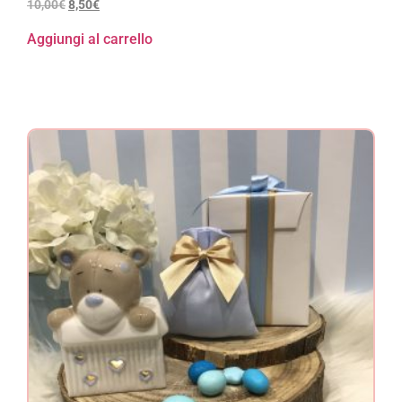
10,00
€
8,50
€
Aggiungi al carrello