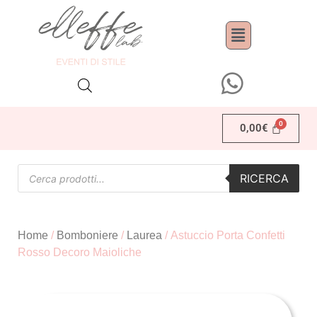
0,00
€
RICERCA
Home
/
Bomboniere
/
Laurea
/ Astuccio Porta Confetti
Rosso Decoro Maioliche