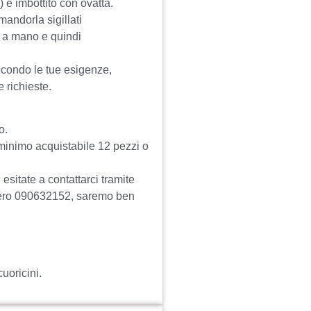
) e imbottito con ovatta.
mandorla sigillati
e a mano e quindi
secondo le tue esigenze,
e richieste.
o.
, minimo acquistabile 12 pezzi o
esitate a contattarci tramite
ero 090632152, saremo ben
uoricini.