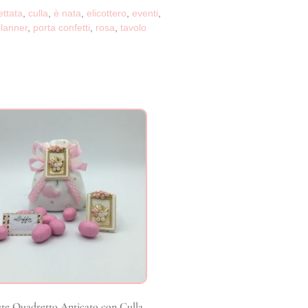
ettata
,
culla
,
è nata
,
elicottero
,
eventi
,
planner
,
porta confetti
,
rosa
,
tavolo
te Quadretto Anticato con Culla