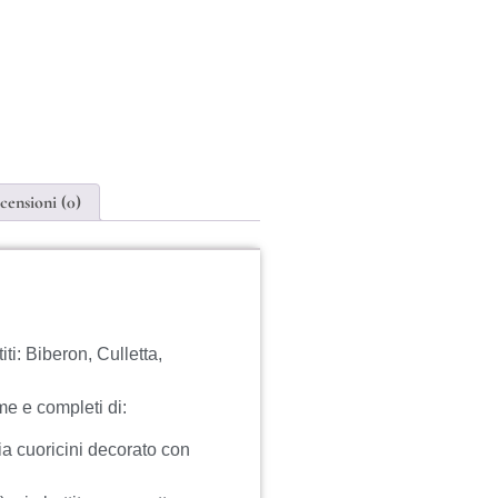
censioni (0)
i: Biberon, Culletta,
rme e completi di:
ia cuoricini decorato con