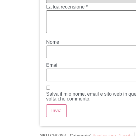
La tua recensione
*
Nome
Email
Salva il mio nome, email e sito web in qu
volta che commento.
SKU
CH0098
Categorie:
Bomboniere
,
Nascita