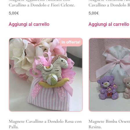
Cavallino a Dondolo e Fiori Celeste.
Cavallino a Dondolo R
5,00
€
5,00
€
Aggiungi al carrello
Aggiungi al carrello
In offerta!
Magnete Cavallino a Dondolo Rosa con
Magnete Bimba Orsetto
Palla.
Resina.