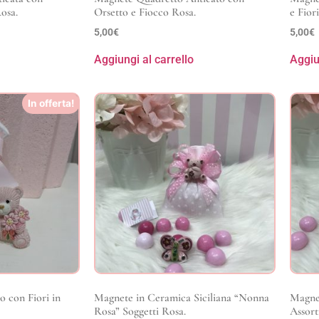
osa.
Orsetto e Fiocco Rosa.
e Fior
5,00
€
5,00
€
Aggiungi al carrello
Aggiu
In offerta!
 con Fiori in
Magnete in Ceramica Siciliana “Nonna
Magnet
Rosa” Soggetti Rosa.
Assorti