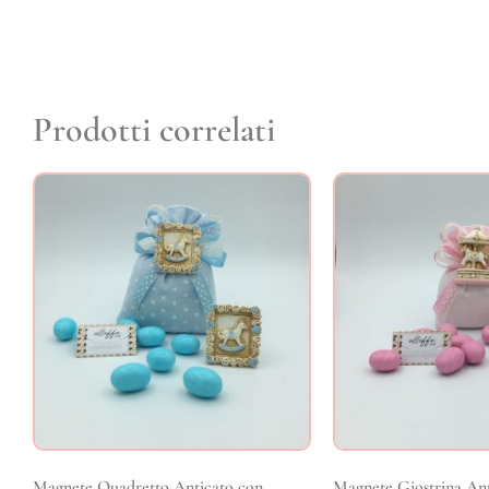
Prodotti correlati
Magnete Quadretto Anticato con
Magnete Giostrina Ant