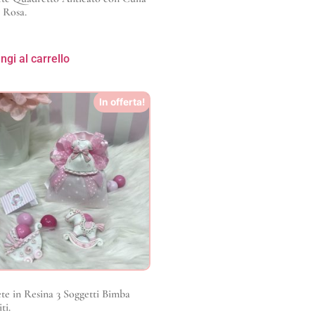
i Rosa.
ngi al carrello
In offerta!
e in Resina 3 Soggetti Bimba
ti.