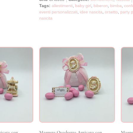
Tags:
allestimenti
,
baby girl
,
biberon
,
bimba
,
conf
eventi personalizzati
,
idee nascita
,
orsetto
,
party 
nascita
icata con
Magnete Quadretto Anticato con
Magne