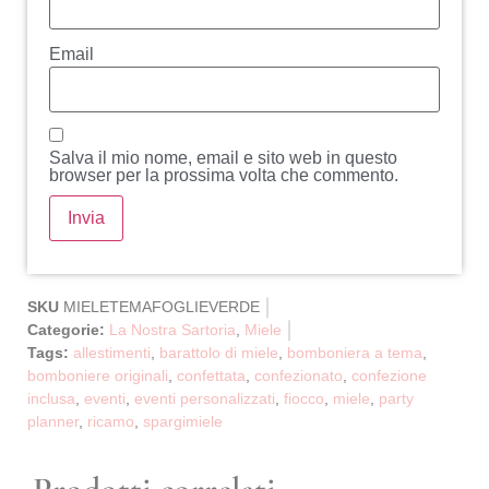
Email
Salva il mio nome, email e sito web in questo
browser per la prossima volta che commento.
SKU
MIELETEMAFOGLIEVERDE
Categorie:
La Nostra Sartoria
,
Miele
Tags:
allestimenti
,
barattolo di miele
,
bomboniera a tema
,
bomboniere originali
,
confettata
,
confezionato
,
confezione
inclusa
,
eventi
,
eventi personalizzati
,
fiocco
,
miele
,
party
planner
,
ricamo
,
spargimiele