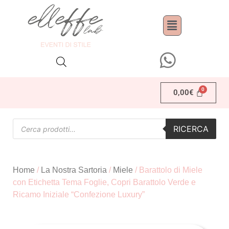
0,00
€
RICERCA
Home
/
La Nostra Sartoria
/
Miele
/ Barattolo di Miele
con Etichetta Tema Foglie, Copri Barattolo Verde e
Ricamo Iniziale “Confezione Luxury”