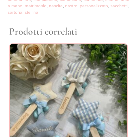
a mano
,
matrimonio
,
nascita
,
nastro
,
personalizzato
,
sacchetti
,
sartoria
,
stellina
Prodotti correlati