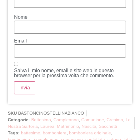
Nome
Email
Salva il mio nome, email e sito web in questo
browser per la prossima volta che commento.
SKU
BASTONCINOSTELLINABIANCO
Categorie:
Battesimo
,
Compleanno
,
Comunione
,
Cresima
,
La
Nostra Sartoria
,
Laurea
,
Matrimonio
,
Nascita
,
Sacchetti
Tags:
battesimo
,
bomboniera
,
bomboniera originale
,
bomboniere
,
compleanno
,
comunione
,
confettata
,
cotone
,
fatto