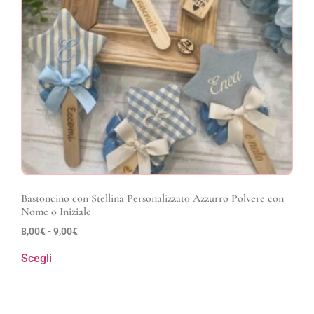
Bastoncino con Stellina Personalizzato Azzurro Polvere con
Nome o Iniziale
8,00
€
-
9,00
€
Scegli