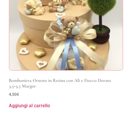
Bomboniera Orsetto in Resina con Ali e Fiocco Dorato
3,5×3,5 Margot
4,50
€
Aggiungi al carrello