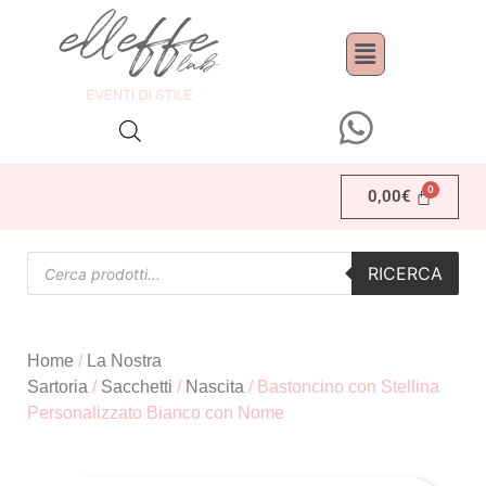
0,00
€
RICERCA
Home
/
La Nostra
Sartoria
/
Sacchetti
/
Nascita
/ Bastoncino con Stellina
Personalizzato Bianco con Nome