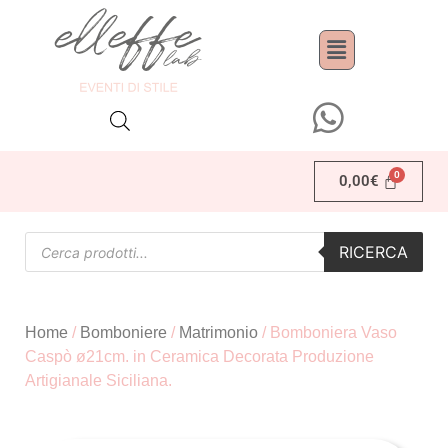
0,00
€
RICERCA
Home
/
Bomboniere
/
Matrimonio
/ Bomboniera Vaso
Caspò ø21cm. in Ceramica Decorata Produzione
Artigianale Siciliana.