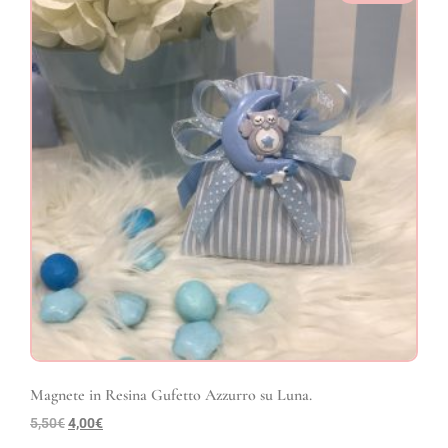
Magnete in Resina Gufetto Azzurro su Luna.
5,50
€
4,00
€