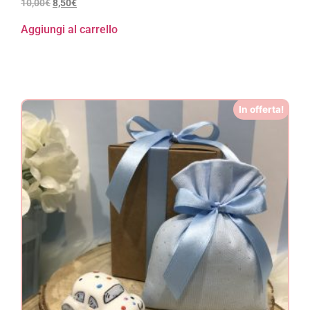
10,00
€
8,50
€
Aggiungi al carrello
In offerta!