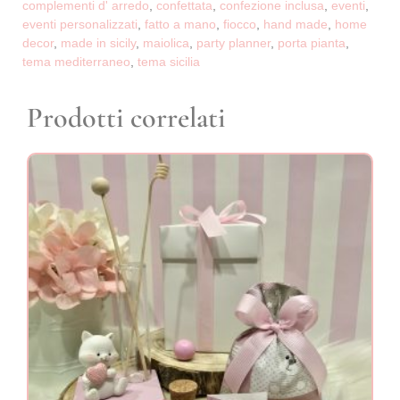
complementi d' arredo
,
confettata
,
confezione inclusa
,
eventi
,
eventi personalizzati
,
fatto a mano
,
fiocco
,
hand made
,
home
decor
,
made in sicily
,
maiolica
,
party planner
,
porta pianta
,
tema mediterraneo
,
tema sicilia
Prodotti correlati