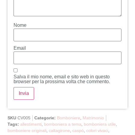
Nome
Email
Salva il mio nome, email e sito web in questo
browser per la prossima volta che commento.
SKU
CV005
Categorie:
Bomboniere
,
Matrimonio
Tags:
allestimenti
,
bomboniera a tema
,
bomboniera utile
,
bomboniere originali
,
caltagirone
,
caspò
,
colori vivaci
,