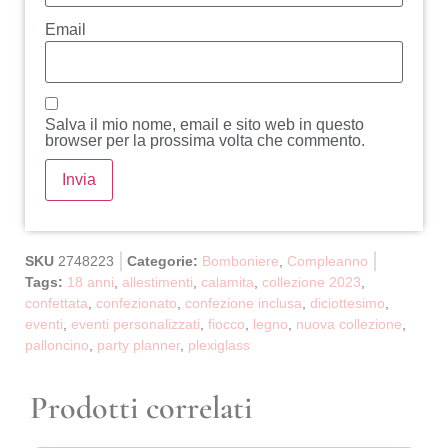
Email
Salva il mio nome, email e sito web in questo
browser per la prossima volta che commento.
SKU
2748223
Categorie:
Bomboniere
,
Compleanno
Tags:
18 anni
,
allestimenti
,
calamita
,
collezione 2023
,
confettata
,
confezionato
,
confezione inclusa
,
diciottesimo
,
eventi
,
eventi personalizzati
,
fiocco
,
legno
,
nuova collezione
,
palloncino
,
party planner
,
plexiglass
Prodotti correlati