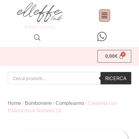
0,00
€
RICERCA
Home
/
Bomboniere
/
Compleanno
/ Calamita con
Palloncino e Numero 18