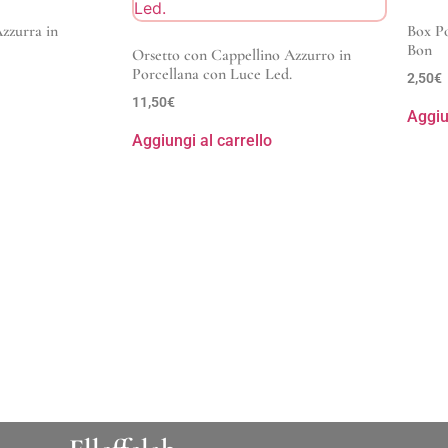
Azzurra in
Box Po
Bon
Orsetto con Cappellino Azzurro in
Porcellana con Luce Led.
2,50
€
11,50
€
Aggiu
Aggiungi al carrello