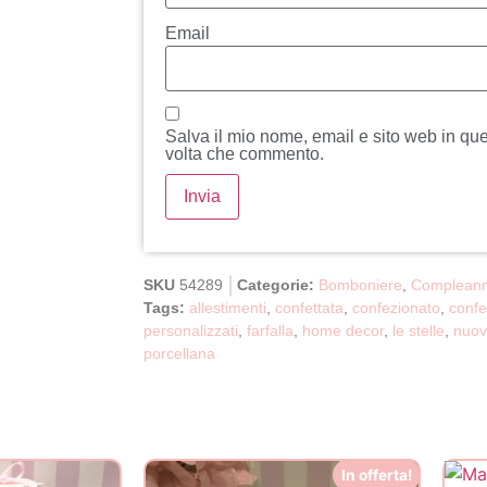
Email
Salva il mio nome, email e sito web in qu
volta che commento.
SKU
54289
Categorie:
Bomboniere
,
Complean
Tags:
allestimenti
,
confettata
,
confezionato
,
confe
personalizzati
,
farfalla
,
home decor
,
le stelle
,
nuov
porcellana
In offerta!