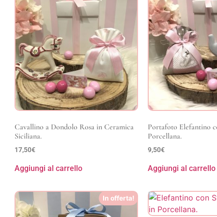
Cavallino a Dondolo Rosa in Ceramica
Portafoto Elefantino 
Siciliana.
Porcellana.
17,50
€
9,50
€
Aggiungi al carrello
Aggiungi al carrello
In offerta!