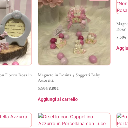
Magnet
Rosa” 
7,50
€
Aggiu
con Fiocco Rosa in
Magnete in Resina 4 Soggetti Baby
Assortiti.
5,50
€
3,80
€
Aggiungi al carrello