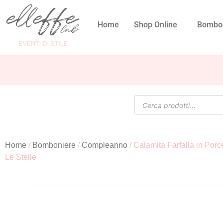
Home
Shop Online
Bombo
Home
/
Bomboniere
/
Compleanno
/ Calamita Farfalla in Por
Le Stelle