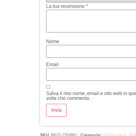
La tua recensione
*
Nome
Email
Salva il mio nome, email e sito web in qu
volta che commento.
SKU
JM20-293WH
Categorie:
Bomboniere
,
Mat