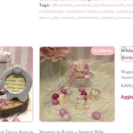
Tags:
allestimenti
,
barattolo
,
bomboniere utili
,
can
confezionato
,
confezione inclusa
,
eventi
,
eventi pe
decor
,
jutta maison
,
matrimonio
,
nappina
,
nuova c
In offerta!
Magnet
Assorti
5,50
€
Aggiu
con Fiocco Rosa in
Magnete in Resina 4 Soggetti Baby