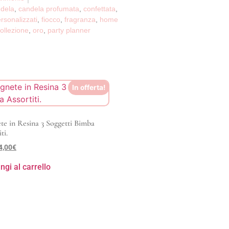
dela
,
candela profumata
,
confettata
,
rsonalizzati
,
fiocco
,
fragranza
,
home
ollezione
,
oro
,
party planner
In offerta!
e in Resina 3 Soggetti Bimba
ti.
4,00
€
ngi al carrello