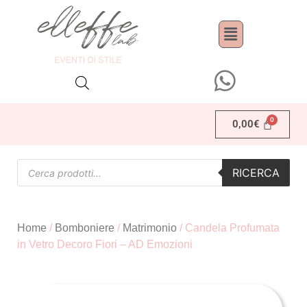
0,00
€
RICERCA
Home
/
Bomboniere
/
Matrimonio
/ Candela Profumata
in Vetro Decoro Fiori – AD Emozioni