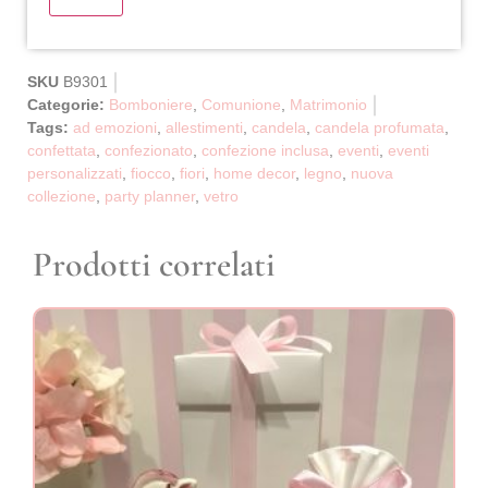
SKU
B9301
Categorie:
Bomboniere
,
Comunione
,
Matrimonio
Tags:
ad emozioni
,
allestimenti
,
candela
,
candela profumata
,
confettata
,
confezionato
,
confezione inclusa
,
eventi
,
eventi
personalizzati
,
fiocco
,
fiori
,
home decor
,
legno
,
nuova
collezione
,
party planner
,
vetro
Prodotti correlati