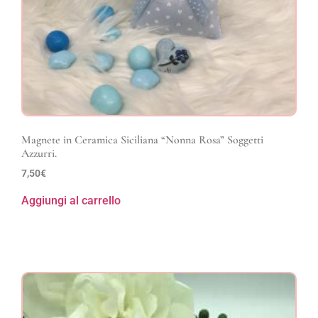
Magnete in Ceramica Siciliana “Nonna Rosa” Soggetti
Azzurri.
7,50
€
Aggiungi al carrello