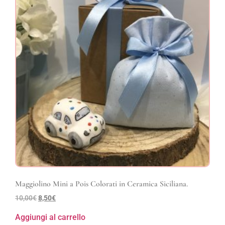
Maggiolino Mini a Pois Colorati in Ceramica Siciliana.
10,00
€
8,50
€
Aggiungi al carrello