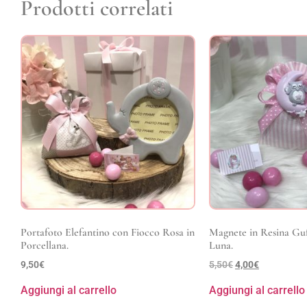
Prodotti correlati
Portafoto Elefantino con Fiocco Rosa in
Magnete in Resina Guf
Porcellana.
Luna.
9,50
€
5,50
€
4,00
€
Aggiungi al carrello
Aggiungi al carrello