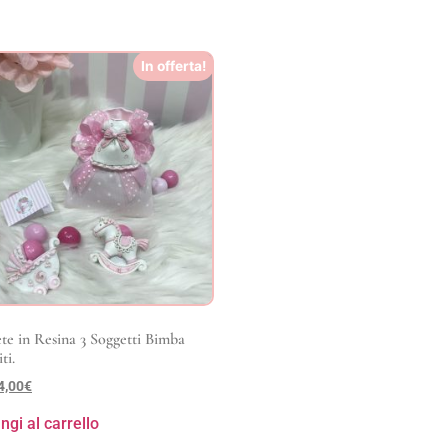
In offerta!
e in Resina 3 Soggetti Bimba
ti.
4,00
€
ngi al carrello