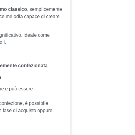
mo classico
, semplicemente
lce melodia capace di creare
nificativo, ideale come
li.
ntemente confezionata
a
ne e può essere
 confezione, è possibile
n fase di acquisto oppure