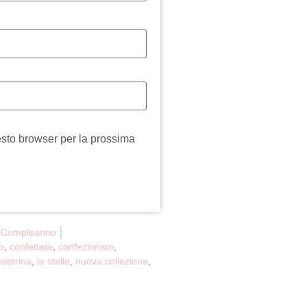
esto browser per la prossima
,
Compleanno
o
,
confettata
,
confezionato
,
iostrina
,
le stelle
,
nuova collezione
,