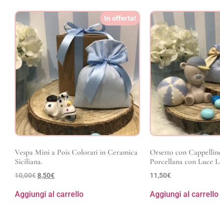
In offerta!
Vespa Mini a Pois Colorati in Ceramica
Orsetto con Cappellin
Siciliana.
Porcellana con Luce L
10,00
€
8,50
€
11,50
€
Aggiungi al carrello
Aggiungi al carrello