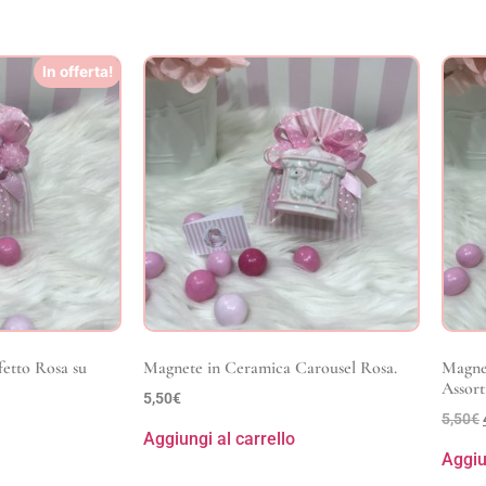
In offerta!
etto Rosa su
Magnete in Ceramica Carousel Rosa.
Magnet
Assorti
5,50
€
5,50
€
Aggiungi al carrello
Aggiu