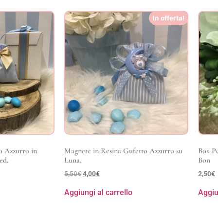
In offerta!
o Azzurro in
Magnete in Resina Gufetto Azzurro su
Box Po
ed.
Luna.
Bon
5,50
€
4,00
€
2,50
€
Aggiungi al carrello
Aggiu