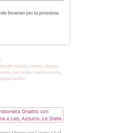
esto browser per la prossima
rdinato nascita
,
cotone
,
doppio
evento
,
mini telaio
,
nascita
,
nome
,
 porta cambio
niera Orsetto con Corona e Led,