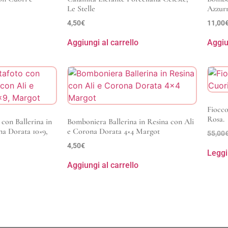
Le Stelle
Azzurr
4,50
€
11,00
Aggiungi al carrello
Aggiu
Fiocco
Rosa.
con Ballerina in
Bomboniera Ballerina in Resina con Ali
na Dorata 10×9,
e Corona Dorata 4×4 Margot
55,00
4,50
€
Leggi
Aggiungi al carrello