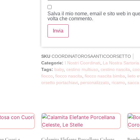
Salva il mio nome, email e sito web in qu
volta che commento.
SKU
COORDINATOROSAANTICOORSETTO
Categorie:
I Nostri Coordinati
,
La Nostra Sartoria
Tags:
baby
,
cestino multiuso
,
cestino nascita
,
coo
fiocco
,
fiocco nascita
,
fiocco nascita bimba
,
lieto 
orsetto portachiavi
,
personalizzato
,
ricamo
,
sacca
on Cuori e
Calamita Elefante Porcellana Celeste,
Bombo