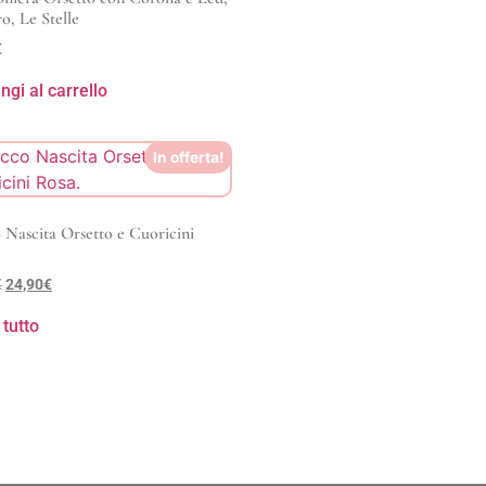
o, Le Stelle
€
ngi al carrello
In offerta!
 Nascita Orsetto e Cuoricini
€
24,90
€
 tutto