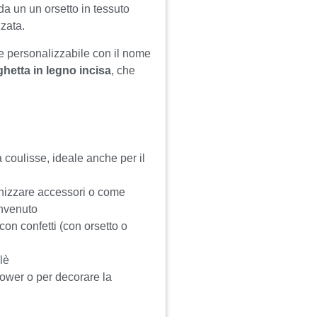
da un un orsetto in tessuto
zata.
e personalizzabile con il nome
ghetta in legno incisa
, che
 coulisse, ideale anche per il
ganizzare accessori o come
envenuto
con confetti (con orsetto o
lè
ower o per decorare la