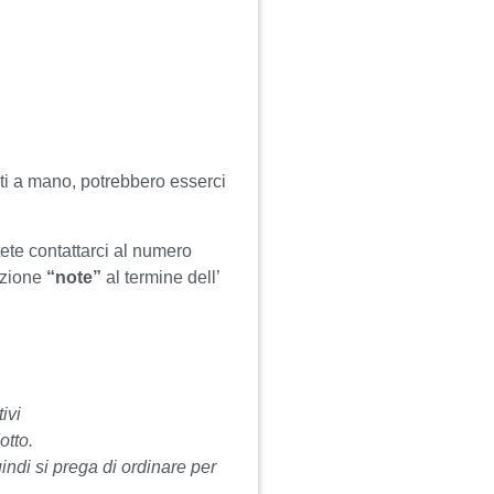
ti a mano, potrebbero esserci
tete contattarci al numero
ezione
“note”
al termine dell’
ivi
otto.
uindi si prega di ordinare per