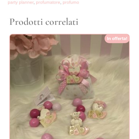
party planner
,
profumatore
,
profumo
Prodotti correlati
In offerta!