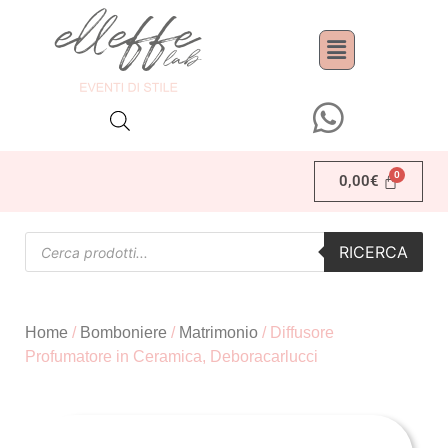
0,00
€
RICERCA
Home
/
Bomboniere
/
Matrimonio
/ Diffusore
Profumatore in Ceramica, Deboracarlucci