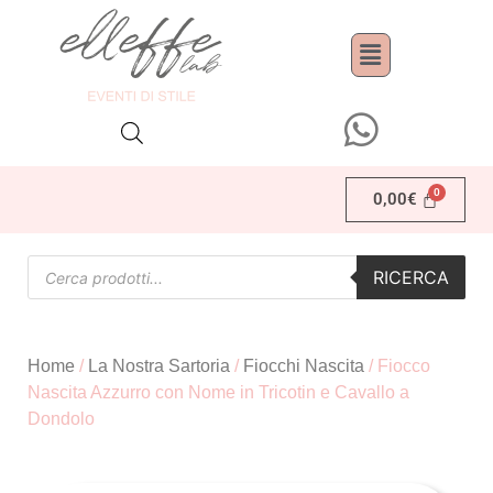
0,00
€
RICERCA
Home
/
La Nostra Sartoria
/
Fiocchi Nascita
/ Fiocco
Nascita Azzurro con Nome in Tricotin e Cavallo a
Dondolo