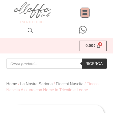
0,00
€
RICERCA
Home
/
La Nostra Sartoria
/
Fiocchi Nascita
/ Fiocco
Nascita Azzurro con Nome in Tricotin e Leone