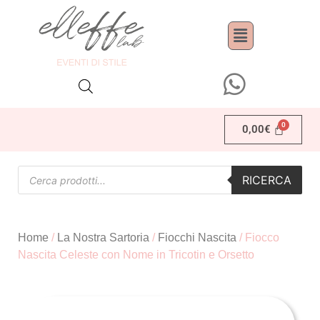
0,00
€
RICERCA
Home
/
La Nostra Sartoria
/
Fiocchi Nascita
/ Fiocco
Nascita Celeste con Nome in Tricotin e Orsetto