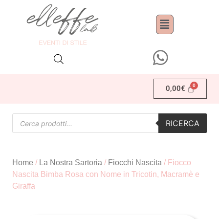
0,00
€
RICERCA
Home
/
La Nostra Sartoria
/
Fiocchi Nascita
/ Fiocco
Nascita Bimba Rosa con Nome in Tricotin, Macramè e
Giraffa