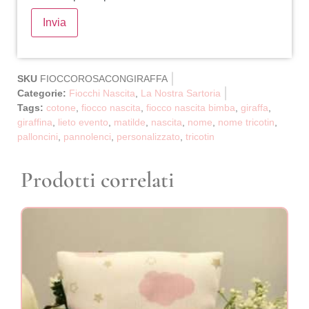
SKU
FIOCCOROSACONGIRAFFA
Categorie:
Fiocchi Nascita
,
La Nostra Sartoria
Tags:
cotone
,
fiocco nascita
,
fiocco nascita bimba
,
giraffa
,
giraffina
,
lieto evento
,
matilde
,
nascita
,
nome
,
nome tricotin
,
palloncini
,
pannolenci
,
personalizzato
,
tricotin
Prodotti correlati